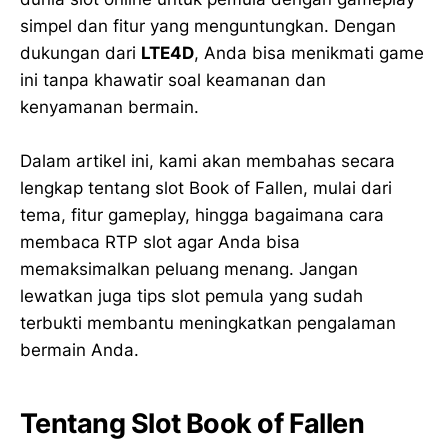
simpel dan fitur yang menguntungkan. Dengan
dukungan dari
LTE4D
, Anda bisa menikmati game
ini tanpa khawatir soal keamanan dan
kenyamanan bermain.
Dalam artikel ini, kami akan membahas secara
lengkap tentang slot Book of Fallen, mulai dari
tema, fitur gameplay, hingga bagaimana cara
membaca RTP slot agar Anda bisa
memaksimalkan peluang menang. Jangan
lewatkan juga tips slot pemula yang sudah
terbukti membantu meningkatkan pengalaman
bermain Anda.
Tentang Slot Book of Fallen