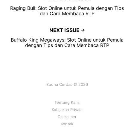
Raging Bull: Slot Online untuk Pemula dengan Tips
dan Cara Membaca RTP
NEXT ISSUE
Buffalo King Megaways: Slot Online untuk Pemula
dengan Tips dan Cara Membaca RTP
Zoona Cerdas © 2026
Tentang Kami
Kebijakan Privasi
Disclaimer
Kontak