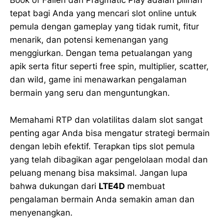
Book of Fallen dari Pragmatic Play adalah pilihan
tepat bagi Anda yang mencari slot online untuk
pemula dengan gameplay yang tidak rumit, fitur
menarik, dan potensi kemenangan yang
menggiurkan. Dengan tema petualangan yang
apik serta fitur seperti free spin, multiplier, scatter,
dan wild, game ini menawarkan pengalaman
bermain yang seru dan menguntungkan.
Memahami RTP dan volatilitas dalam slot sangat
penting agar Anda bisa mengatur strategi bermain
dengan lebih efektif. Terapkan tips slot pemula
yang telah dibagikan agar pengelolaan modal dan
peluang menang bisa maksimal. Jangan lupa
bahwa dukungan dari
LTE4D
membuat
pengalaman bermain Anda semakin aman dan
menyenangkan.