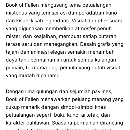
Book of Fallen mengusung tema petualangan
misterius yang terinspirasi dari peradaban kuno
dan kisah-kisah legendaris. Visual dan efek suara
yang digunakan memberikan atmosfer penuh
misteri dan keajaiban, membuat setiap putaran
terasa seru dan menegangkan. Desain grafis yang
tajam dan animasi elegan semakin menambah
daya tarik permainan ini untuk semua kalangan
pemain, terutama bagi pemula yang butuh visual
yang mudah dipahami.
Dengan lima gulungan dan sejumlah paylines,
Book of Fallen menawarkan peluang menang yang
cukup menarik dengan simbol-simbol khas
petualangan seperti buku kuno, artefak, dan
karakter pahlawan. Suasana permainan dirancang