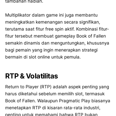
tambahan hadiah.
Multiplikator dalam game ini juga membantu
meningkatkan kemenangan secara signifikan,
terutama saat fitur free spin aktif. Kombinasi fitur-
fitur tersebut membuat gameplay Book of Fallen
semakin dinamis dan menguntungkan, khususnya
bagi pemain yang ingin menerapkan strategi
bermain di slot online untuk pemula.
RTP & Volatilitas
Return to Player (RTP) adalah aspek penting yang
harus diketahui sebelum memilih slot, termasuk
Book of Fallen. Walaupun Pragmatic Play biasanya
menetapkan RTP di kisaran rata-rata industri,
penting untuk memahami bahwa RTP bukan