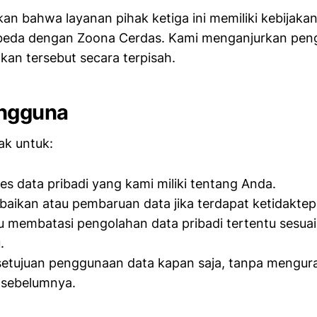
an bahwa layanan pihak ketiga ini memiliki kebijakan 
beda dengan Zoona Cerdas. Kami menganjurkan pen
an tersebut secara terpisah.
engguna
ak untuk:
s data pribadi yang kami miliki tentang Anda.
aikan atau pembaruan data jika terdapat ketidaktep
 membatasi pengolahan data pribadi tertentu sesua
.
setujuan penggunaan data kapan saja, tanpa mengur
sebelumnya.