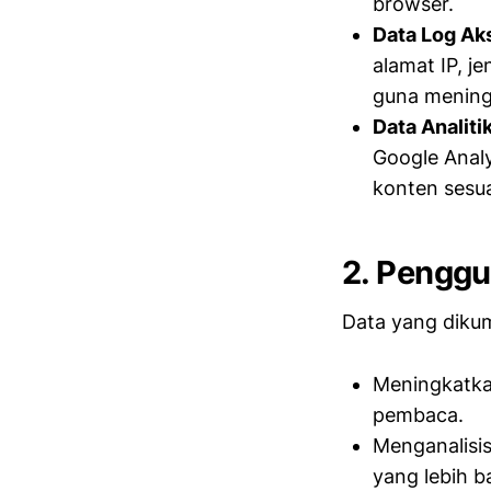
browser.
Data Log Ak
alamat IP, j
guna mening
Data Analitik
Google Anal
konten sesu
2. Pengg
Data yang dikum
Meningkatkan
pembaca.
Menganalisi
yang lebih ba