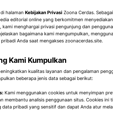
 di halaman
Kebijakan Privasi
Zoona Cerdas. Sebagai
edia editorial online yang berkomitmen menyediakan
 kami menghargai privasi pengunjung dan pengguna 
njelaskan bagaimana kami mengumpulkan, mengguna
 pribadi Anda saat mengakses zoonacerdas.site.
ang Kami Kumpulkan
eningkatkan kualitas layanan dan pengalaman peng
lkan beberapa jenis data sebagai berikut:
s:
Kami menggunakan cookies untuk menyimpan pref
 membantu analisis penggunaan situs. Cookies ini t
ata pribadi yang sensitif dan dapat Anda atur mela