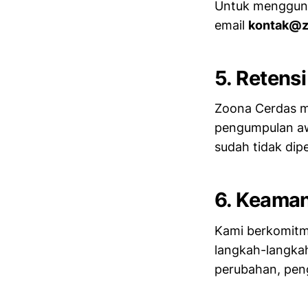
Untuk mengguna
email
kontak@z
5. Retensi
Zoona Cerdas m
pengumpulan aw
sudah tidak dip
6. Keama
Kami berkomitm
langkah-langkah
perubahan, pen