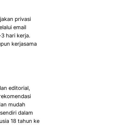
jakan privasi
lalui email
 hari kerja.
aupun kerjasama
an editorial,
u rekomendasi
 dan mudah
endiri dalam
usia 18 tahun ke