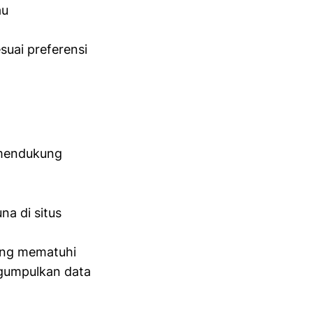
au
uai preferensi
 mendukung
na di situs
ang mematuhi
ngumpulkan data