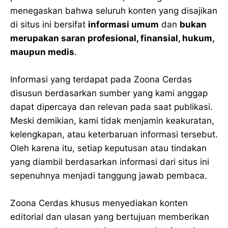
menegaskan bahwa seluruh konten yang disajikan
di situs ini bersifat
informasi umum
dan
bukan
merupakan saran profesional, finansial, hukum,
maupun medis
.
Informasi yang terdapat pada Zoona Cerdas
disusun berdasarkan sumber yang kami anggap
dapat dipercaya dan relevan pada saat publikasi.
Meski demikian, kami tidak menjamin keakuratan,
kelengkapan, atau keterbaruan informasi tersebut.
Oleh karena itu, setiap keputusan atau tindakan
yang diambil berdasarkan informasi dari situs ini
sepenuhnya menjadi tanggung jawab pembaca.
Zoona Cerdas khusus menyediakan konten
editorial dan ulasan yang bertujuan memberikan