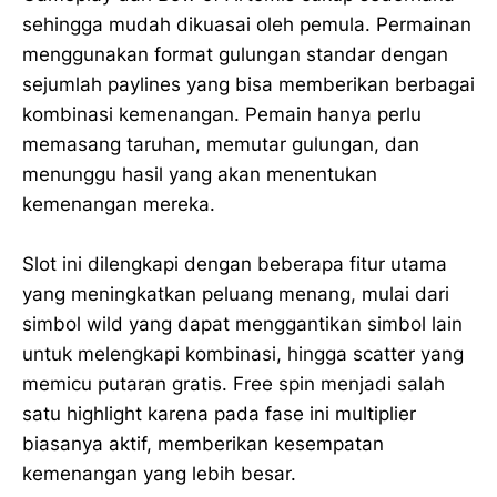
sehingga mudah dikuasai oleh pemula. Permainan
menggunakan format gulungan standar dengan
sejumlah paylines yang bisa memberikan berbagai
kombinasi kemenangan. Pemain hanya perlu
memasang taruhan, memutar gulungan, dan
menunggu hasil yang akan menentukan
kemenangan mereka.
Slot ini dilengkapi dengan beberapa fitur utama
yang meningkatkan peluang menang, mulai dari
simbol wild yang dapat menggantikan simbol lain
untuk melengkapi kombinasi, hingga scatter yang
memicu putaran gratis. Free spin menjadi salah
satu highlight karena pada fase ini multiplier
biasanya aktif, memberikan kesempatan
kemenangan yang lebih besar.