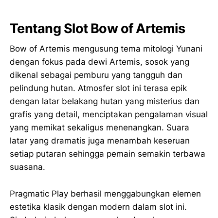
Tentang Slot Bow of Artemis
Bow of Artemis mengusung tema mitologi Yunani
dengan fokus pada dewi Artemis, sosok yang
dikenal sebagai pemburu yang tangguh dan
pelindung hutan. Atmosfer slot ini terasa epik
dengan latar belakang hutan yang misterius dan
grafis yang detail, menciptakan pengalaman visual
yang memikat sekaligus menenangkan. Suara
latar yang dramatis juga menambah keseruan
setiap putaran sehingga pemain semakin terbawa
suasana.
Pragmatic Play berhasil menggabungkan elemen
estetika klasik dengan modern dalam slot ini.