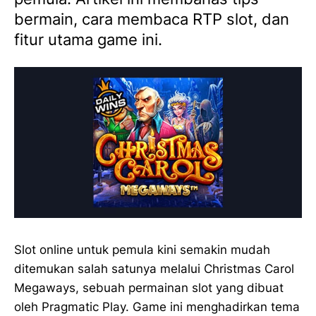
bermain, cara membaca RTP slot, dan
fitur utama game ini.
Slot online untuk pemula kini semakin mudah
ditemukan salah satunya melalui Christmas Carol
Megaways, sebuah permainan slot yang dibuat
oleh Pragmatic Play. Game ini menghadirkan tema