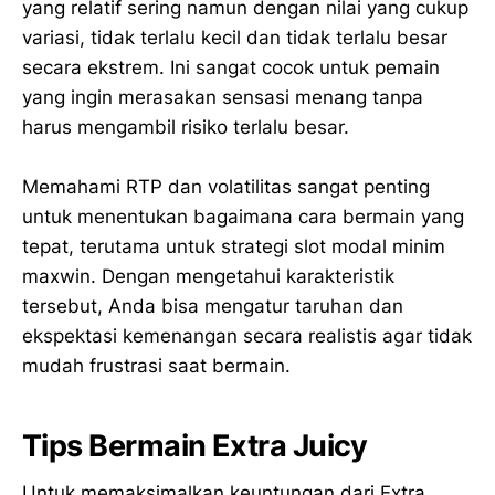
yang relatif sering namun dengan nilai yang cukup
variasi, tidak terlalu kecil dan tidak terlalu besar
secara ekstrem. Ini sangat cocok untuk pemain
yang ingin merasakan sensasi menang tanpa
harus mengambil risiko terlalu besar.
Memahami RTP dan volatilitas sangat penting
untuk menentukan bagaimana cara bermain yang
tepat, terutama untuk strategi slot modal minim
maxwin. Dengan mengetahui karakteristik
tersebut, Anda bisa mengatur taruhan dan
ekspektasi kemenangan secara realistis agar tidak
mudah frustrasi saat bermain.
Tips Bermain Extra Juicy
Untuk memaksimalkan keuntungan dari Extra