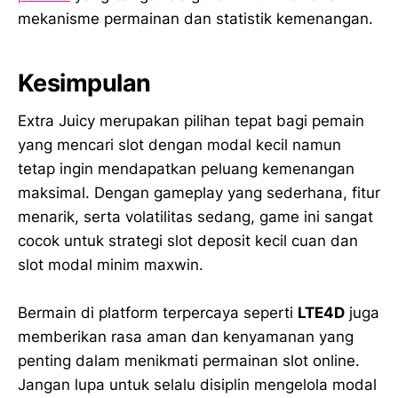
mekanisme permainan dan statistik kemenangan.
Kesimpulan
Extra Juicy merupakan pilihan tepat bagi pemain
yang mencari slot dengan modal kecil namun
tetap ingin mendapatkan peluang kemenangan
maksimal. Dengan gameplay yang sederhana, fitur
menarik, serta volatilitas sedang, game ini sangat
cocok untuk strategi slot deposit kecil cuan dan
slot modal minim maxwin.
Bermain di platform terpercaya seperti
LTE4D
juga
memberikan rasa aman dan kenyamanan yang
penting dalam menikmati permainan slot online.
Jangan lupa untuk selalu disiplin mengelola modal