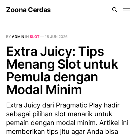
Zoona Cerdas
BY
ADMIN
IN
SLOT
—
18 JUN 2026
Extra Juicy: Tips
Menang Slot untuk
Pemula dengan
Modal Minim
Extra Juicy dari Pragmatic Play hadir
sebagai pilihan slot menarik untuk
pemain dengan modal minim. Artikel ini
memberikan tips jitu agar Anda bisa