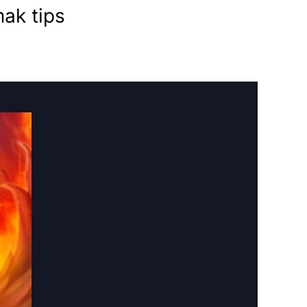
mak tips