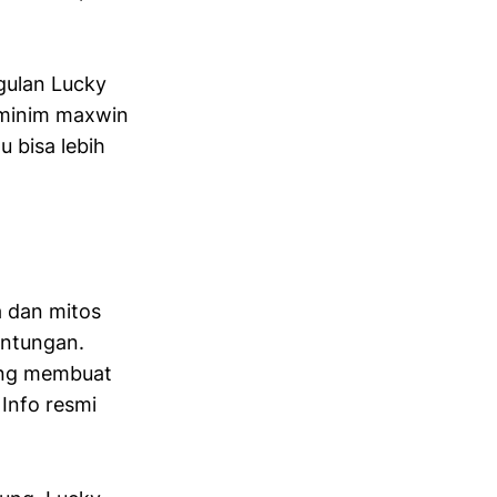
ggulan Lucky
 minim maxwin
 bisa lebih
 dan mitos
untungan.
ang membuat
Info resmi