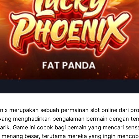
nix merupakan sebuah permainan slot online dari pr
 yang menghadirkan pengalaman bermain dengan tem
arik. Game ini cocok bagi pemain yang mencari sens
 menang besar, terutama mereka yang ingin mencoba