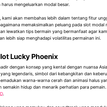
a harus mengeluarkan modal besar.
ni, kami akan membahas lebih dalam tentang fitur un
 bagaimana memaksimalkan peluang pada slot modal
gan lewatkan tips bermain yang bermanfaat agar kamu
n lebih siap menghadapi volatilitas permainan ini.
lot Lucky Phoenix
hadir dengan konsep yang kental dengan nuansa Asia
yang legendaris, simbol dari kebangkitan dan keber
i memadukan warna-warna cerah dan animasi halus y
 semakin hidup dan menarik perhatian para pemain. 
4D
.