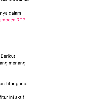
anya dalam
embaca RTP
 Berikut
luang menang
an fitur game
tur ini aktif