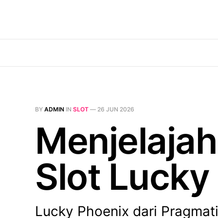
BY
ADMIN
IN
SLOT
—
26 JUN 2026
Menjelajahi
Slot Lucky
Lucky Phoenix dari Pragmati