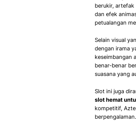
berukir, artefa
dan efek anima
petualangan men
Selain visual y
dengan irama 
keseimbangan an
benar-benar ber
suasana yang au
Slot ini juga d
slot hemat unt
kompetitif, Azt
berpengalaman