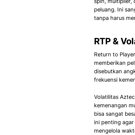
spin, multiplie
peluang. Ini sa
tanpa harus men
RTP & Vola
Return to Playe
memberikan pel
disebutkan ang
frekuensi keme
Volatilitas Azt
kemenangan mung
bisa sangat bes
ini penting aga
mengelola wakt