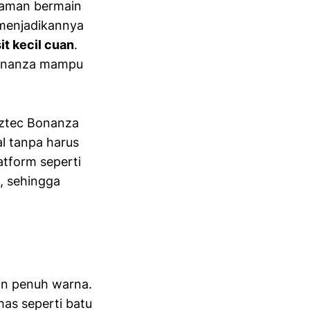
alaman bermain
 menjadikannya
it kecil cuan
.
Bonanza mampu
Aztec Bonanza
l tanpa harus
atform seperti
, sehingga
an penuh warna.
as seperti batu