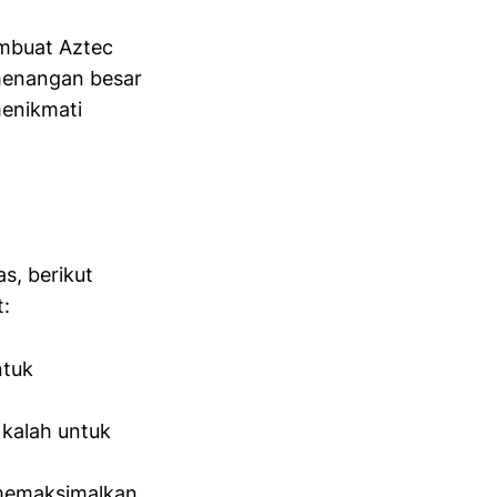
embuat Aztec
emenangan besar
menikmati
s, berikut
:
tuk
kalah untuk
 memaksimalkan