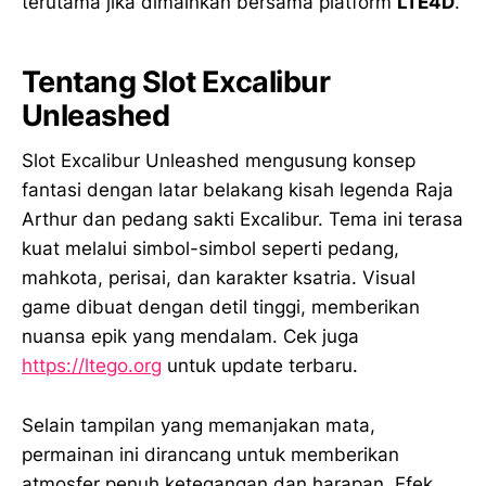
terutama jika dimainkan bersama platform
LTE4D
.
Tentang Slot Excalibur
Unleashed
Slot Excalibur Unleashed mengusung konsep
fantasi dengan latar belakang kisah legenda Raja
Arthur dan pedang sakti Excalibur. Tema ini terasa
kuat melalui simbol-simbol seperti pedang,
mahkota, perisai, dan karakter ksatria. Visual
game dibuat dengan detil tinggi, memberikan
nuansa epik yang mendalam. Cek juga
https://ltego.org
untuk update terbaru.
Selain tampilan yang memanjakan mata,
permainan ini dirancang untuk memberikan
atmosfer penuh ketegangan dan harapan. Efek