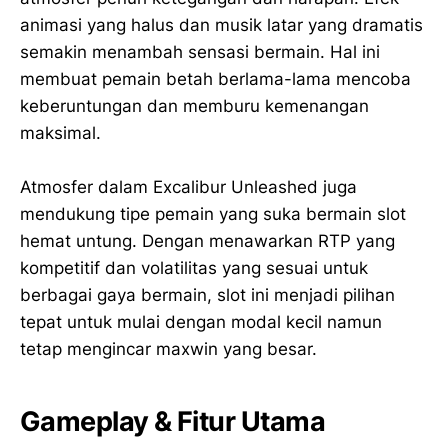
animasi yang halus dan musik latar yang dramatis
semakin menambah sensasi bermain. Hal ini
membuat pemain betah berlama-lama mencoba
keberuntungan dan memburu kemenangan
maksimal.
Atmosfer dalam Excalibur Unleashed juga
mendukung tipe pemain yang suka bermain slot
hemat untung. Dengan menawarkan RTP yang
kompetitif dan volatilitas yang sesuai untuk
berbagai gaya bermain, slot ini menjadi pilihan
tepat untuk mulai dengan modal kecil namun
tetap mengincar maxwin yang besar.
Gameplay & Fitur Utama