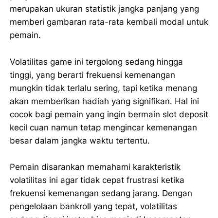
merupakan ukuran statistik jangka panjang yang
memberi gambaran rata-rata kembali modal untuk
pemain.
Volatilitas game ini tergolong sedang hingga
tinggi, yang berarti frekuensi kemenangan
mungkin tidak terlalu sering, tapi ketika menang
akan memberikan hadiah yang signifikan. Hal ini
cocok bagi pemain yang ingin bermain slot deposit
kecil cuan namun tetap mengincar kemenangan
besar dalam jangka waktu tertentu.
Pemain disarankan memahami karakteristik
volatilitas ini agar tidak cepat frustrasi ketika
frekuensi kemenangan sedang jarang. Dengan
pengelolaan bankroll yang tepat, volatilitas