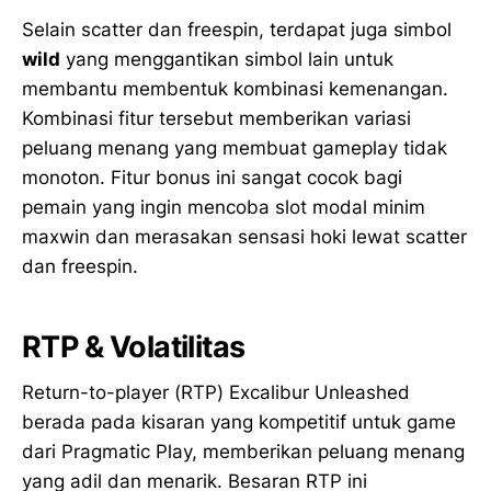
Selain scatter dan freespin, terdapat juga simbol
wild
yang menggantikan simbol lain untuk
membantu membentuk kombinasi kemenangan.
Kombinasi fitur tersebut memberikan variasi
peluang menang yang membuat gameplay tidak
monoton. Fitur bonus ini sangat cocok bagi
pemain yang ingin mencoba slot modal minim
maxwin dan merasakan sensasi hoki lewat scatter
dan freespin.
RTP & Volatilitas
Return-to-player (RTP) Excalibur Unleashed
berada pada kisaran yang kompetitif untuk game
dari Pragmatic Play, memberikan peluang menang
yang adil dan menarik. Besaran RTP ini