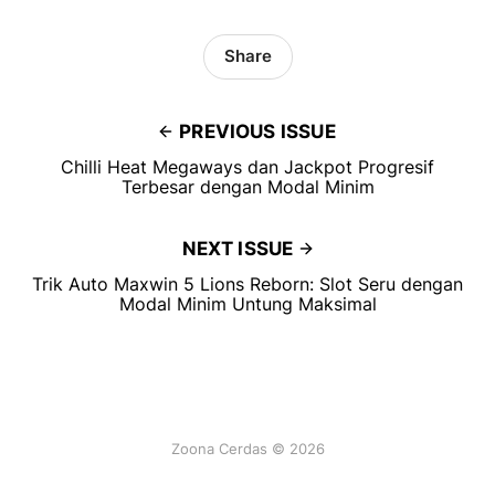
Share
PREVIOUS ISSUE
Chilli Heat Megaways dan Jackpot Progresif
Terbesar dengan Modal Minim
NEXT ISSUE
Trik Auto Maxwin 5 Lions Reborn: Slot Seru dengan
Modal Minim Untung Maksimal
Zoona Cerdas © 2026