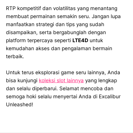
RTP kompetitif dan volatilitas yang menantang
membuat permainan semakin seru. Jangan lupa
manfaatkan strategi dan tips yang sudah
disampaikan, serta bergabunglah dengan
platform terpercaya seperti
LTE4D
untuk
kemudahan akses dan pengalaman bermain
terbaik.
Untuk terus eksplorasi game seru lainnya, Anda
bisa kunjungi
koleksi slot lainnya
yang lengkap
dan selalu diperbarui. Selamat mencoba dan
semoga hoki selalu menyertai Anda di Excalibur
Unleashed!