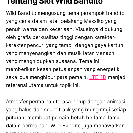
Tentang Slot Wild Bandito
Wild Bandito mengusung tema perampok bandito
yang ceria dalam latar belakang Meksiko yang
penuh warna dan keceriaan. Visualnya didukung
oleh grafis berkualitas tinggi dengan karakter-
karakter pencuri yang tampil dengan gaya kartun
yang menyenangkan dan musik latar Mariachi
yang menghidupkan suasana. Tema ini
memberikan kesan petualangan yang energetik
sekaligus menghibur para pemain.
LTE 4D
menjadi
referensi utama untuk topik ini.
Atmosfer permainan terasa hidup dengan animasi
yang halus dan soundtrack yang mengiringi setiap
putaran, membuat pemain betah berlama-lama
dalam permainan. Wild Bandito juga menawarkan