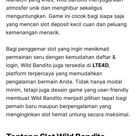
atmosfer unik dan menghibur sekaligus
menguntungkan. Game ini cocok bagi siapa saja
yang mencari slot deposit kecil cuan dan peluang
kemenangan menarik.
Bagi penggemar slot yang ingin menikmati
permainan seru dengan kemudahan daftar &
login, Wild Bandito juga tersedia di
LTE4D
,
platform terpercaya yang memudahkan
pengalaman bermain Anda. Tidak hanya modal
minim, tetapi juga desain game yang user-friendly
membuat Wild Bandito menjadi pilihan tepat bagi
pemain baru maupun berpengalaman yang
menginginkan slot hemat untung secara maksimal.