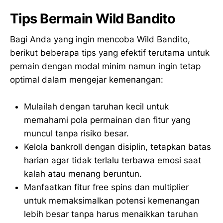
Tips Bermain Wild Bandito
Bagi Anda yang ingin mencoba Wild Bandito,
berikut beberapa tips yang efektif terutama untuk
pemain dengan modal minim namun ingin tetap
optimal dalam mengejar kemenangan:
Mulailah dengan taruhan kecil untuk
memahami pola permainan dan fitur yang
muncul tanpa risiko besar.
Kelola bankroll dengan disiplin, tetapkan batas
harian agar tidak terlalu terbawa emosi saat
kalah atau menang beruntun.
Manfaatkan fitur free spins dan multiplier
untuk memaksimalkan potensi kemenangan
lebih besar tanpa harus menaikkan taruhan