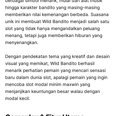
berbagai simbol menarik, mulai dari alat musik
hingga karakter bandito yang masing-masing
memberikan nilai kemenangan berbeda. Suasana
unik ini membuat Wild Bandito menjadi salah satu
slot yang tidak hanya mengandalkan peluang
menang, tetapi juga memberikan hiburan yang
menyenangkan.
Dengan pendekatan tema yang kreatif dan desain
visual yang memikat, Wild Bandito berhasil
menarik perhatian pemain yang mencari sensasi
baru dalam dunia slot, apalagi pemain yang ingin
mencoba slot modal minim maxwin yang
menjanjikan keuntungan besar walau dengan
modal kecil.