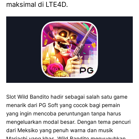
maksimal di LTE4D.
Slot Wild Bandito hadir sebagai salah satu game
menarik dari PG Soft yang cocok bagi pemain
yang ingin mencoba peruntungan tanpa harus
mengeluarkan modal besar. Dengan tema pencuri
dari Meksiko yang penuh warna dan musik
Mariachi yang khas, Wild Bandito menyuguhkan