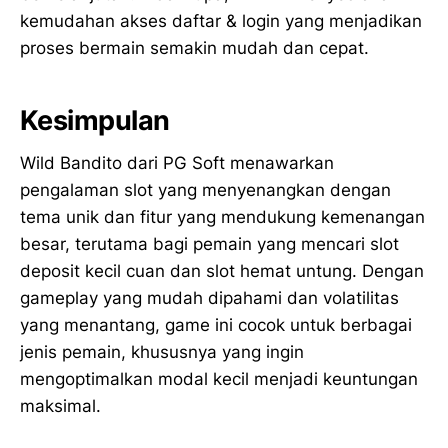
kemudahan akses daftar & login yang menjadikan
proses bermain semakin mudah dan cepat.
Kesimpulan
Wild Bandito dari PG Soft menawarkan
pengalaman slot yang menyenangkan dengan
tema unik dan fitur yang mendukung kemenangan
besar, terutama bagi pemain yang mencari slot
deposit kecil cuan dan slot hemat untung. Dengan
gameplay yang mudah dipahami dan volatilitas
yang menantang, game ini cocok untuk berbagai
jenis pemain, khususnya yang ingin
mengoptimalkan modal kecil menjadi keuntungan
maksimal.