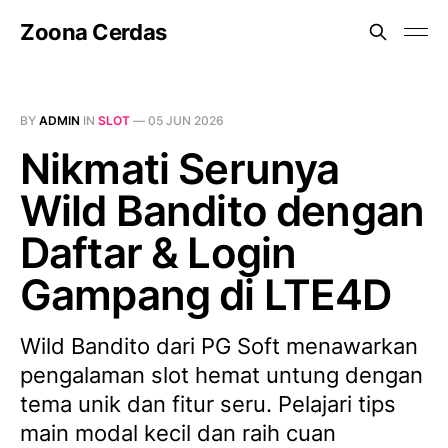
Zoona Cerdas
BY
ADMIN
IN
SLOT
—
05 JUN 2026
Nikmati Serunya
Wild Bandito dengan
Daftar & Login
Gampang di LTE4D
Wild Bandito dari PG Soft menawarkan
pengalaman slot hemat untung dengan
tema unik dan fitur seru. Pelajari tips
main modal kecil dan raih cuan