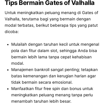
Tips Bermain Gates of Valhalla
Untuk meningkatkan peluang menang di Gates of
Valhalla, terutama bagi yang bermain dengan
modal terbatas, berikut beberapa tips yang patut
dicoba:
Mulailah dengan taruhan kecil untuk mengenal
pola dan fitur dalam slot, sehingga Anda bisa
bermain lebih lama tanpa cepat kehabisan
modal.
Manajemen bankroll sangat penting; tetapkan
batas kemenangan dan kerugian harian agar
tidak bermain secara emosional.
Manfaatkan fitur free spin dan bonus untuk
meningkatkan peluang menang tanpa perlu
menambah taruhan lebih besar.