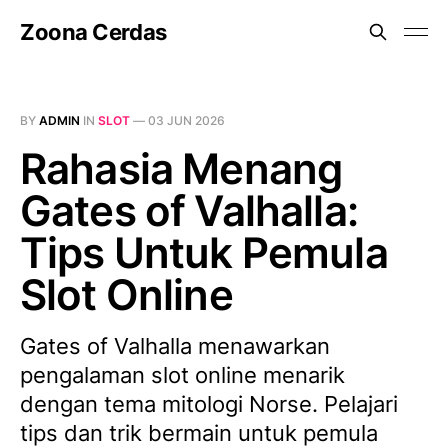
Zoona Cerdas
BY
ADMIN
IN
SLOT
—
03 JUN 2026
Rahasia Menang
Gates of Valhalla:
Tips Untuk Pemula
Slot Online
Gates of Valhalla menawarkan
pengalaman slot online menarik
dengan tema mitologi Norse. Pelajari
tips dan trik bermain untuk pemula