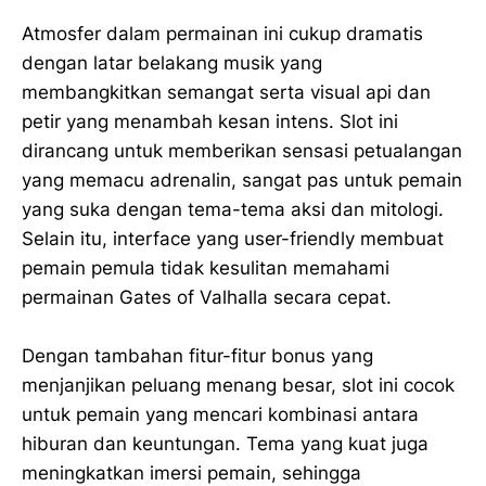
Atmosfer dalam permainan ini cukup dramatis
dengan latar belakang musik yang
membangkitkan semangat serta visual api dan
petir yang menambah kesan intens. Slot ini
dirancang untuk memberikan sensasi petualangan
yang memacu adrenalin, sangat pas untuk pemain
yang suka dengan tema-tema aksi dan mitologi.
Selain itu, interface yang user-friendly membuat
pemain pemula tidak kesulitan memahami
permainan Gates of Valhalla secara cepat.
Dengan tambahan fitur-fitur bonus yang
menjanjikan peluang menang besar, slot ini cocok
untuk pemain yang mencari kombinasi antara
hiburan dan keuntungan. Tema yang kuat juga
meningkatkan imersi pemain, sehingga