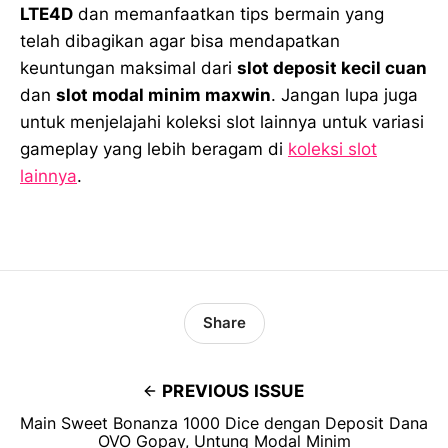
LTE4D
dan memanfaatkan tips bermain yang
telah dibagikan agar bisa mendapatkan
keuntungan maksimal dari
slot deposit kecil cuan
dan
slot modal minim maxwin
. Jangan lupa juga
untuk menjelajahi koleksi slot lainnya untuk variasi
gameplay yang lebih beragam di
koleksi slot
lainnya
.
Share
PREVIOUS ISSUE
Main Sweet Bonanza 1000 Dice dengan Deposit Dana
OVO Gopay, Untung Modal Minim