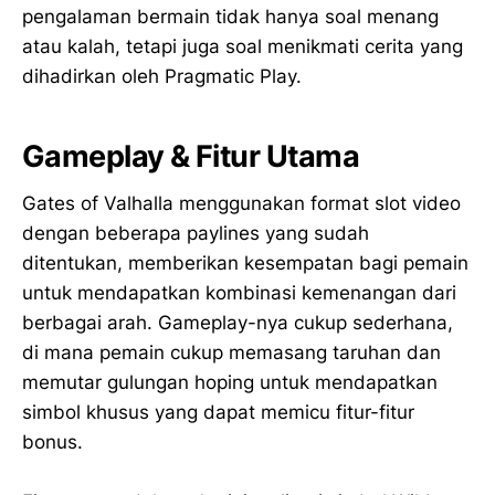
pengalaman bermain tidak hanya soal menang
atau kalah, tetapi juga soal menikmati cerita yang
dihadirkan oleh Pragmatic Play.
Gameplay & Fitur Utama
Gates of Valhalla menggunakan format slot video
dengan beberapa paylines yang sudah
ditentukan, memberikan kesempatan bagi pemain
untuk mendapatkan kombinasi kemenangan dari
berbagai arah. Gameplay-nya cukup sederhana,
di mana pemain cukup memasang taruhan dan
memutar gulungan hoping untuk mendapatkan
simbol khusus yang dapat memicu fitur-fitur
bonus.