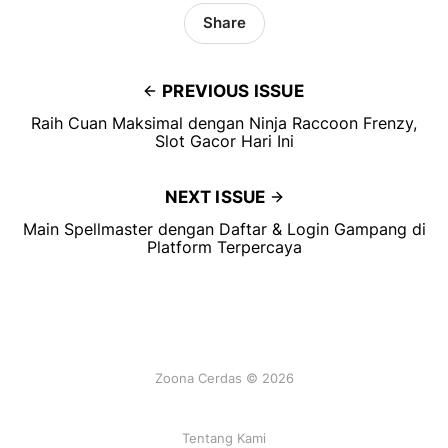
Share
PREVIOUS ISSUE
Raih Cuan Maksimal dengan Ninja Raccoon Frenzy,
Slot Gacor Hari Ini
NEXT ISSUE
Main Spellmaster dengan Daftar & Login Gampang di
Platform Terpercaya
Zoona Cerdas © 2026
Tentang Kami