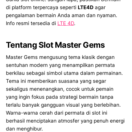
di platform terpercaya seperti
LTE4D
agar
pengalaman bermain Anda aman dan nyaman.
Info resmi tersedia di
LTE 4D
.
Tentang Slot Master Gems
Master Gems mengusung tema klasik dengan
sentuhan modern yang menampilkan permata
berkilau sebagai simbol utama dalam permainan.
Tema ini memberikan suasana yang segar
sekaligus menenangkan, cocok untuk pemain
yang ingin fokus pada strategi bermain tanpa
terlalu banyak gangguan visual yang berlebihan.
Warna-warna cerah dari permata di slot ini
berhasil menciptakan atmosfer yang penuh energi
dan menghibur.