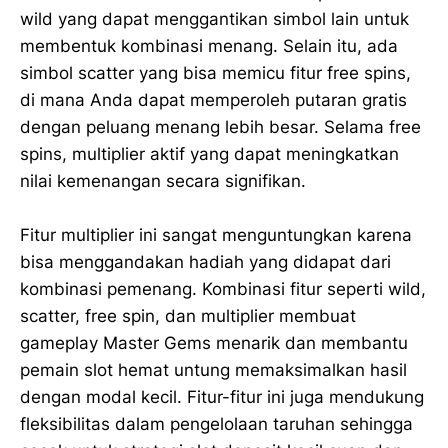
wild yang dapat menggantikan simbol lain untuk
membentuk kombinasi menang. Selain itu, ada
simbol scatter yang bisa memicu fitur free spins,
di mana Anda dapat memperoleh putaran gratis
dengan peluang menang lebih besar. Selama free
spins, multiplier aktif yang dapat meningkatkan
nilai kemenangan secara signifikan.
Fitur multiplier ini sangat menguntungkan karena
bisa menggandakan hadiah yang didapat dari
kombinasi pemenang. Kombinasi fitur seperti wild,
scatter, free spin, dan multiplier membuat
gameplay Master Gems menarik dan membantu
pemain slot hemat untung memaksimalkan hasil
dengan modal kecil. Fitur-fitur ini juga mendukung
fleksibilitas dalam pengelolaan taruhan sehingga