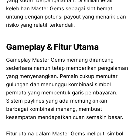
yang sudah berpengalaman. Di sinilah letak
kelebihan Master Gems sebagai slot hemat
untung dengan potensi payout yang menarik dan
risiko yang relatif terkendali.
Gameplay & Fitur Utama
Gameplay Master Gems memang dirancang
sederhana namun tetap memberikan pengalaman
yang menyenangkan. Pemain cukup memutar
gulungan dan menunggu kombinasi simbol
permata yang membentuk garis pembayaran.
Sistem paylines yang ada memungkinkan
berbagai kombinasi menang, membuat
kesempatan mendapatkan cuan semakin besar.
Fitur utama dalam Master Gems meliputi simbol