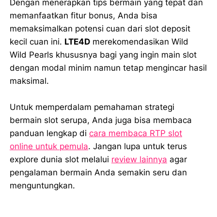
Dengan menerapkan tips bermain yang tepat dan
memanfaatkan fitur bonus, Anda bisa
memaksimalkan potensi cuan dari slot deposit
kecil cuan ini.
LTE4D
merekomendasikan Wild
Wild Pearls khususnya bagi yang ingin main slot
dengan modal minim namun tetap mengincar hasil
maksimal.
Untuk memperdalam pemahaman strategi
bermain slot serupa, Anda juga bisa membaca
panduan lengkap di
cara membaca RTP slot
online untuk pemula
. Jangan lupa untuk terus
explore dunia slot melalui
review lainnya
agar
pengalaman bermain Anda semakin seru dan
menguntungkan.