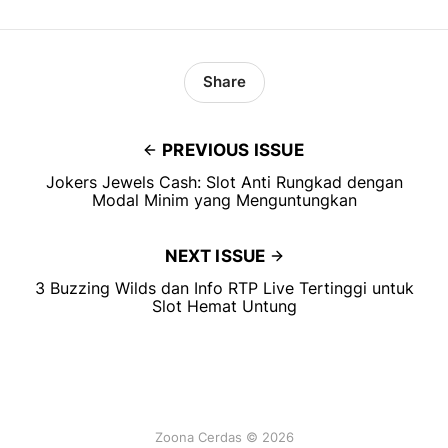
Share
PREVIOUS ISSUE
Jokers Jewels Cash: Slot Anti Rungkad dengan
Modal Minim yang Menguntungkan
NEXT ISSUE
3 Buzzing Wilds dan Info RTP Live Tertinggi untuk
Slot Hemat Untung
Zoona Cerdas © 2026