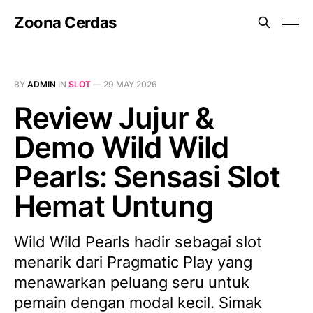
Zoona Cerdas
BY
ADMIN
IN
SLOT
—
29 MAY 2026
Review Jujur &
Demo Wild Wild
Pearls: Sensasi Slot
Hemat Untung
Wild Wild Pearls hadir sebagai slot
menarik dari Pragmatic Play yang
menawarkan peluang seru untuk
pemain dengan modal kecil. Simak