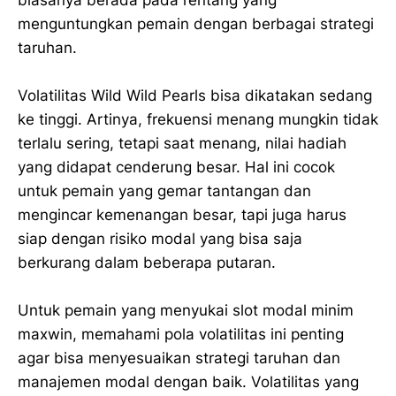
menguntungkan pemain dengan berbagai strategi
taruhan.
Volatilitas Wild Wild Pearls bisa dikatakan sedang
ke tinggi. Artinya, frekuensi menang mungkin tidak
terlalu sering, tetapi saat menang, nilai hadiah
yang didapat cenderung besar. Hal ini cocok
untuk pemain yang gemar tantangan dan
mengincar kemenangan besar, tapi juga harus
siap dengan risiko modal yang bisa saja
berkurang dalam beberapa putaran.
Untuk pemain yang menyukai slot modal minim
maxwin, memahami pola volatilitas ini penting
agar bisa menyesuaikan strategi taruhan dan
manajemen modal dengan baik. Volatilitas yang