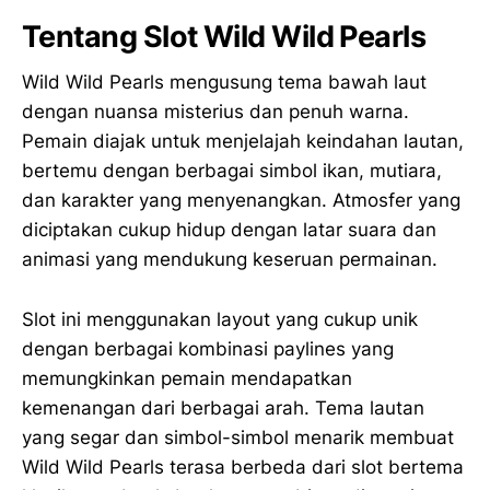
Tentang Slot Wild Wild Pearls
Wild Wild Pearls mengusung tema bawah laut
dengan nuansa misterius dan penuh warna.
Pemain diajak untuk menjelajah keindahan lautan,
bertemu dengan berbagai simbol ikan, mutiara,
dan karakter yang menyenangkan. Atmosfer yang
diciptakan cukup hidup dengan latar suara dan
animasi yang mendukung keseruan permainan.
Slot ini menggunakan layout yang cukup unik
dengan berbagai kombinasi paylines yang
memungkinkan pemain mendapatkan
kemenangan dari berbagai arah. Tema lautan
yang segar dan simbol-simbol menarik membuat
Wild Wild Pearls terasa berbeda dari slot bertema