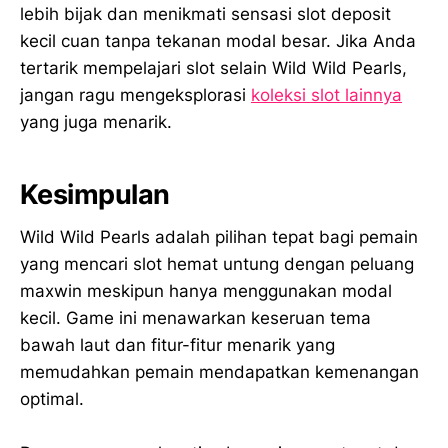
lebih bijak dan menikmati sensasi slot deposit
kecil cuan tanpa tekanan modal besar. Jika Anda
tertarik mempelajari slot selain Wild Wild Pearls,
jangan ragu mengeksplorasi
koleksi slot lainnya
yang juga menarik.
Kesimpulan
Wild Wild Pearls adalah pilihan tepat bagi pemain
yang mencari slot hemat untung dengan peluang
maxwin meskipun hanya menggunakan modal
kecil. Game ini menawarkan keseruan tema
bawah laut dan fitur-fitur menarik yang
memudahkan pemain mendapatkan kemenangan
optimal.