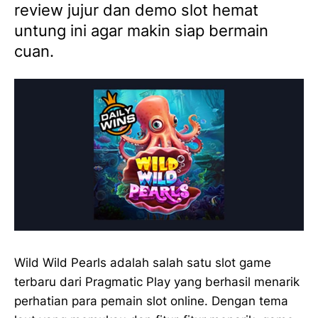
review jujur dan demo slot hemat
untung ini agar makin siap bermain
cuan.
Wild Wild Pearls adalah salah satu slot game
terbaru dari Pragmatic Play yang berhasil menarik
perhatian para pemain slot online. Dengan tema