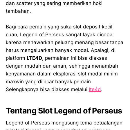
dan scatter yang sering memberikan hoki
tambahan.
Bagi para pemain yang suka slot deposit kecil
cuan, Legend of Perseus sangat layak dicoba
karena menawarkan peluang menang besar tanpa
harus mengeluarkan banyak modal. Apalagi, di
platform
LTE4D
, permainan ini bisa diakses
dengan mudah dan aman, sehingga menambah
kenyamanan dalam eksplorasi slot modal minim
maxwin yang diincar banyak pemain.
Selengkapnya bisa diakses melalui
lte4d
.
Tentang Slot Legend of Perseus
Legend of Perseus mengusung tema petualangan