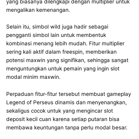
yang biasanya dilengkapi dengan multiplier untuk
mengalikan kemenangan.
Selain itu, simbol wild juga hadir sebagai
pengganti simbol lain untuk membentuk
kombinasi menang lebih mudah. Fitur multiplier
sering kali aktif dalam freespin, memberikan
potensi maxwin yang signifikan, sehingga sangat
menguntungkan untuk pemain yang ingin slot
modal minim maxwin.
Perpaduan fitur-fitur tersebut membuat gameplay
Legend of Perseus dinamis dan menyenangkan,
sekaligus cocok untuk yang mengincar slot
deposit kecil cuan karena setiap putaran bisa
membawa keuntungan tanpa perlu modal besar.