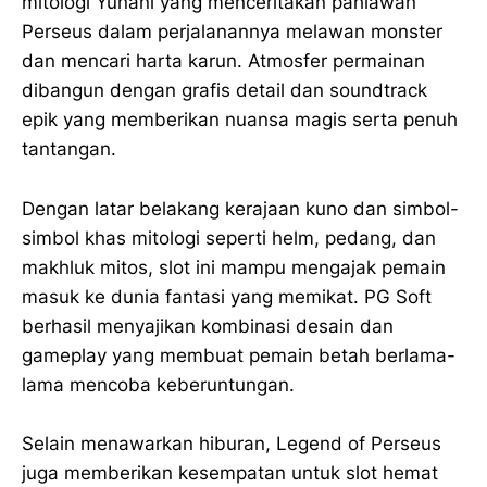
mitologi Yunani yang menceritakan pahlawan
Perseus dalam perjalanannya melawan monster
dan mencari harta karun. Atmosfer permainan
dibangun dengan grafis detail dan soundtrack
epik yang memberikan nuansa magis serta penuh
tantangan.
Dengan latar belakang kerajaan kuno dan simbol-
simbol khas mitologi seperti helm, pedang, dan
makhluk mitos, slot ini mampu mengajak pemain
masuk ke dunia fantasi yang memikat. PG Soft
berhasil menyajikan kombinasi desain dan
gameplay yang membuat pemain betah berlama-
lama mencoba keberuntungan.
Selain menawarkan hiburan, Legend of Perseus
juga memberikan kesempatan untuk slot hemat