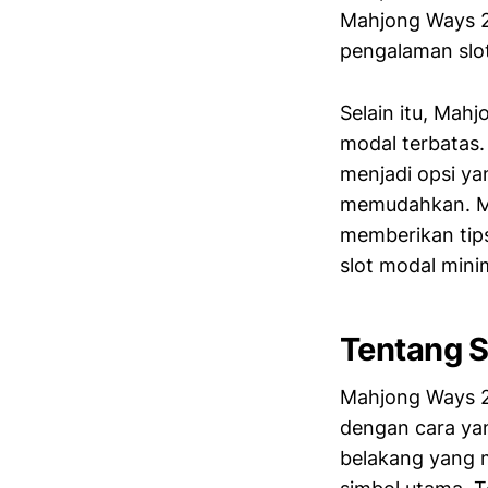
Mahjong Ways 2
pengalaman slot
Selain itu, Mah
modal terbatas.
menjadi opsi ya
memudahkan. Mel
memberikan tip
slot modal min
Tentang S
Mahjong Ways 2
dengan cara yan
belakang yang 