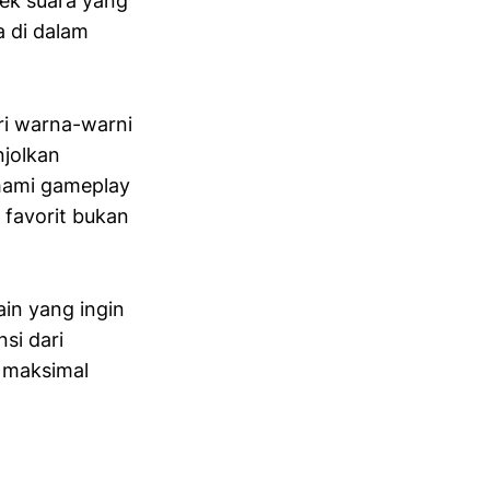
fek suara yang
 di dalam
ri warna-warni
njolkan
hami gameplay
 favorit bukan
in yang ingin
si dari
 maksimal