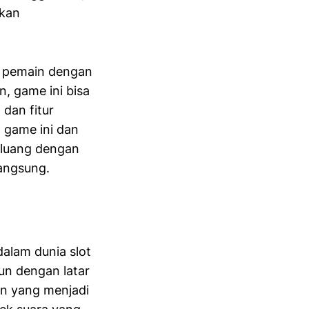
nkan
gi pemain dengan
n, game ini bisa
dan fitur
 game ini dan
eluang dengan
angsung.
alam dunia slot
un dengan latar
in yang menjadi