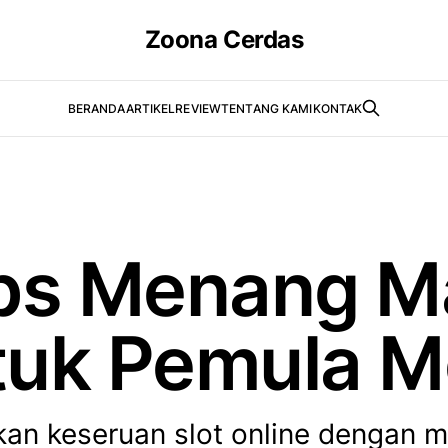
Zoona Cerdas
BERANDA
ARTIKEL
REVIEW
TENTANG KAMI
KONTAK
ips Menang M
tuk Pemula M
n keseruan slot online dengan m