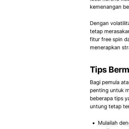
kemenangan bes
Dengan volatili
tetap merasaka
fitur free spin 
menerapkan stra
Tips Ber
Bagi pemula ata
penting untuk m
beberapa tips y
untung tetap te
Mulailah den