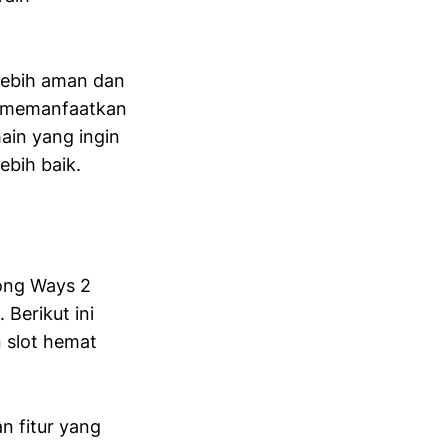
lebih aman dan
a memanfaatkan
main yang ingin
ebih baik.
jong Ways 2
Berikut ini
 slot hemat
n fitur yang