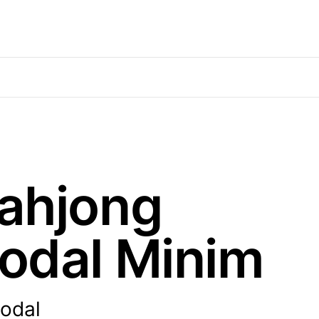
ahjong
odal Minim
odal