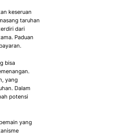
an keseruan
emasang taruhan
rdiri dari
tama. Paduan
bayaran.
g bisa
kemenangan.
n, yang
uhan. Dalam
bah potensi
i pemain yang
ekanisme