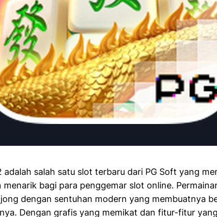
adalah salah satu slot terbaru dari PG Soft yang m
 menarik bagi para penggemar slot online. Permaina
hjong dengan sentuhan modern yang membuatnya ber
ya. Dengan grafis yang memikat dan fitur-fitur yan