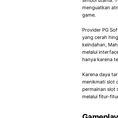
simbol utama. T
menguatkan atm
game.
Provider PG Sof
yang cerah hing
keindahan, Ma
melalui interfac
hanya karena t
Karena daya tar
menikmati slot 
permainan slot
melalui fitur-fit
Gameplay 