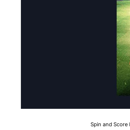
Spin and Score 