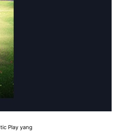
tic Play yang