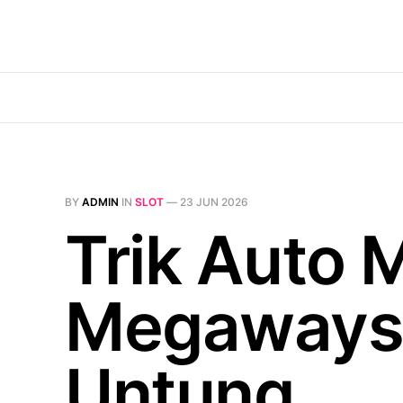
BY
ADMIN
IN
SLOT
—
23 JUN 2026
Trik Auto 
Megaways 
Untung