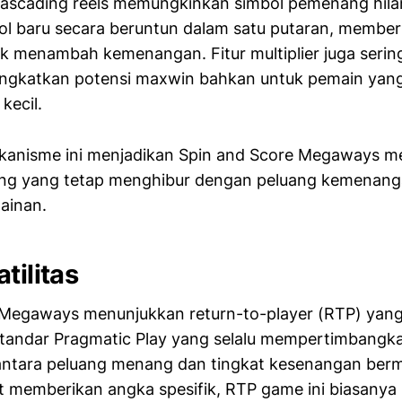
ur cascading reels memungkinkan simbol pemenang hil
ol baru secara beruntun dalam satu putaran, membe
 menambah kemenangan. Fitur multiplier juga serin
ningkatkan potensi maxwin bahkan untuk pemain yan
kecil.
kanisme ini menjadikan Spin and Score Megaways me
ung yang tetap menghibur dengan peluang kemenanga
mainan.
tilitas
 Megaways menunjukkan return-to-player (RTP) yang 
standar Pragmatic Play yang selalu mempertimbangk
ntara peluang menang dan tingkat kesenangan berm
t memberikan angka spesifik, RTP game ini biasanya