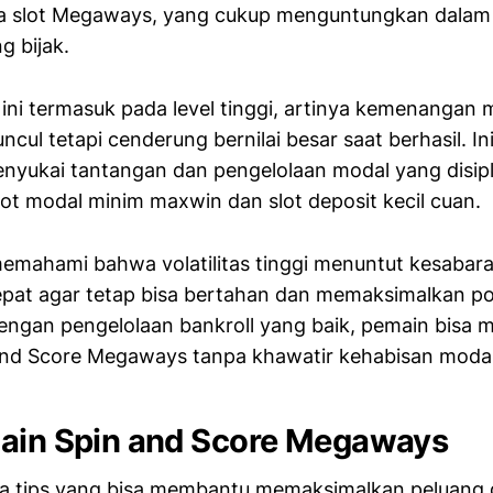
ata slot Megaways, yang cukup menguntungkan dalam
g bijak.
e ini termasuk pada level tinggi, artinya kemenangan
uncul tetapi cenderung bernilai besar saat berhasil. I
yukai tantangan dan pengelolaan modal yang disipl
ot modal minim maxwin dan slot deposit kecil cuan.
emahami bahwa volatilitas tinggi menuntut kesabara
epat agar tetap bisa bertahan dan memaksimalkan po
ngan pengelolaan bankroll yang baik, pemain bisa 
and Score Megaways tanpa khawatir kehabisan modal
ain Spin and Score Megaways
pa tips yang bisa membantu memaksimalkan peluang