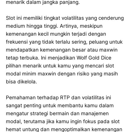
menarik dalam jangka panjang.
Slot ini memiliki tingkat volatilitas yang cenderung
medium hingga tinggi. Artinya, meskipun
kemenangan kecil mungkin terjadi dengan
frekuensi yang tidak terlalu sering, peluang untuk
mendapatkan kemenangan besar atau maxwin
tetap terbuka. Ini menjadikan Wolf Gold Dice
pilihan menarik untuk kamu yang mencari slot
modal minim maxwin dengan risiko yang masih
bisa dikelola.
Pemahaman terhadap RTP dan volatilitas ini
sangat penting untuk membantu kamu dalam
mengatur strategi bermain dan manajemen
modal, terutama jika kamu ingin fokus pada slot
hemat untung dan mengoptimalkan kemenangan