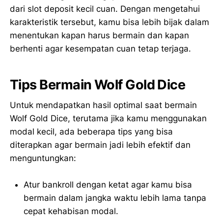
dari slot deposit kecil cuan. Dengan mengetahui
karakteristik tersebut, kamu bisa lebih bijak dalam
menentukan kapan harus bermain dan kapan
berhenti agar kesempatan cuan tetap terjaga.
Tips Bermain Wolf Gold Dice
Untuk mendapatkan hasil optimal saat bermain
Wolf Gold Dice, terutama jika kamu menggunakan
modal kecil, ada beberapa tips yang bisa
diterapkan agar bermain jadi lebih efektif dan
menguntungkan:
Atur bankroll dengan ketat agar kamu bisa
bermain dalam jangka waktu lebih lama tanpa
cepat kehabisan modal.