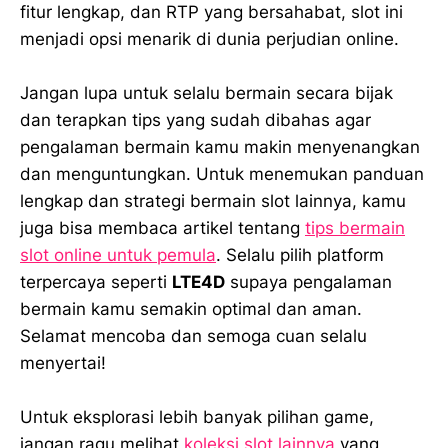
fitur lengkap, dan RTP yang bersahabat, slot ini
menjadi opsi menarik di dunia perjudian online.
Jangan lupa untuk selalu bermain secara bijak
dan terapkan tips yang sudah dibahas agar
pengalaman bermain kamu makin menyenangkan
dan menguntungkan. Untuk menemukan panduan
lengkap dan strategi bermain slot lainnya, kamu
juga bisa membaca artikel tentang
tips bermain
slot online untuk pemula
. Selalu pilih platform
terpercaya seperti
LTE4D
supaya pengalaman
bermain kamu semakin optimal dan aman.
Selamat mencoba dan semoga cuan selalu
menyertai!
Untuk eksplorasi lebih banyak pilihan game,
jangan ragu melihat
koleksi slot lainnya
yang