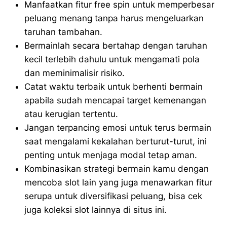
Manfaatkan fitur free spin untuk memperbesar
peluang menang tanpa harus mengeluarkan
taruhan tambahan.
Bermainlah secara bertahap dengan taruhan
kecil terlebih dahulu untuk mengamati pola
dan meminimalisir risiko.
Catat waktu terbaik untuk berhenti bermain
apabila sudah mencapai target kemenangan
atau kerugian tertentu.
Jangan terpancing emosi untuk terus bermain
saat mengalami kekalahan berturut-turut, ini
penting untuk menjaga modal tetap aman.
Kombinasikan strategi bermain kamu dengan
mencoba slot lain yang juga menawarkan fitur
serupa untuk diversifikasi peluang, bisa cek
juga koleksi slot lainnya di situs ini.