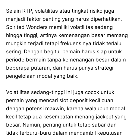
Selain RTP, volatilitas atau tingkat risiko juga
menjadi faktor penting yang harus diperhatikan.
Spirited Wonders memiliki volatilitas sedang
hingga tinggi, artinya kemenangan besar memang
mungkin terjadi tetapi frekuensinya tidak terlalu
sering. Dengan begitu, pemain harus siap untuk
periode bermain tanpa kemenangan besar dalam
beberapa putaran, dan harus punya strategi
pengelolaan modal yang baik.
Volatilitas sedang-tinggi ini juga cocok untuk
pemain yang mencari slot deposit kecil cuan
dengan potensi maxwin, karena walaupun modal
kecil tetap ada kesempatan menang jackpot yang
besar. Namun, penting untuk tetap sabar dan
tidak terburu-buru dalam mengambil keputusan