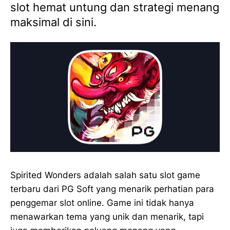
slot hemat untung dan strategi menang
maksimal di sini.
Spirited Wonders adalah salah satu slot game
terbaru dari PG Soft yang menarik perhatian para
penggemar slot online. Game ini tidak hanya
menawarkan tema yang unik dan menarik, tapi