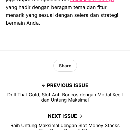
yang hadir dengan beragam tema dan fitur
menarik yang sesuai dengan selera dan strategi
bermain Anda.
Share
PREVIOUS ISSUE
Drill That Gold, Slot Anti Boncos dengan Modal Kecil
dan Untung Maksimal
NEXT ISSUE
Raih Untung Maksimal dengan Slot Money Stacks