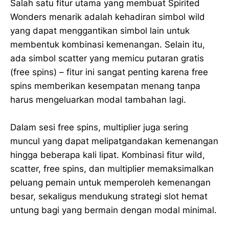
Salah satu fitur utama yang membuat Spirited
Wonders menarik adalah kehadiran simbol wild
yang dapat menggantikan simbol lain untuk
membentuk kombinasi kemenangan. Selain itu,
ada simbol scatter yang memicu putaran gratis
(free spins) – fitur ini sangat penting karena free
spins memberikan kesempatan menang tanpa
harus mengeluarkan modal tambahan lagi.
Dalam sesi free spins, multiplier juga sering
muncul yang dapat melipatgandakan kemenangan
hingga beberapa kali lipat. Kombinasi fitur wild,
scatter, free spins, dan multiplier memaksimalkan
peluang pemain untuk memperoleh kemenangan
besar, sekaligus mendukung strategi slot hemat
untung bagi yang bermain dengan modal minimal.