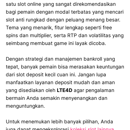
satu slot online yang sangat direkomendasikan
bagi pemain dengan modal terbatas yang mencari
slot anti rungkad dengan peluang menang besar.
Tema yang menarik, fitur lengkap seperti free
spins dan multiplier, serta RTP dan volatilitas yang
seimbang membuat game ini layak dicoba.
Dengan strategi dan manajemen bankroll yang
tepat, banyak pemain bisa merasakan keuntungan
dari slot deposit kecil cuan ini. Jangan lupa
manfaatkan layanan deposit mudah dan aman
yang disediakan oleh
LTE4D
agar pengalaman
bermain Anda semakin menyenangkan dan
menguntungkan.
Untuk menemukan lebih banyak pilihan, Anda
juga dapat mengeksplorasi
koleksi slot lainnya