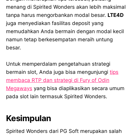
menang di Spirited Wonders akan lebih maksimal
tanpa harus mengorbankan modal besar.
LTE4D
juga menyediakan fasilitas deposit yang
memudahkan Anda bermain dengan modal kecil
namun tetap berkesempatan meraih untung
besar.
Untuk memperdalam pengetahuan strategi
bermain slot, Anda juga bisa mengunjungi
tips
membaca RTP dan strategi di Fury of Odin
Megaways
yang bisa diaplikasikan secara umum
pada slot lain termasuk Spirited Wonders.
Kesimpulan
Spirited Wonders dari PG Soft merupakan salah