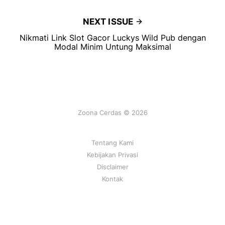
NEXT ISSUE
Nikmati Link Slot Gacor Luckys Wild Pub dengan
Modal Minim Untung Maksimal
Zoona Cerdas © 2026
Tentang Kami
Kebijakan Privasi
Disclaimer
Kontak