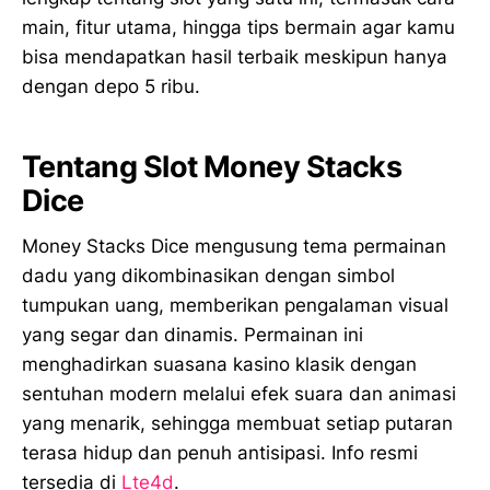
main, fitur utama, hingga tips bermain agar kamu
bisa mendapatkan hasil terbaik meskipun hanya
dengan depo 5 ribu.
Tentang Slot Money Stacks
Dice
Money Stacks Dice mengusung tema permainan
dadu yang dikombinasikan dengan simbol
tumpukan uang, memberikan pengalaman visual
yang segar dan dinamis. Permainan ini
menghadirkan suasana kasino klasik dengan
sentuhan modern melalui efek suara dan animasi
yang menarik, sehingga membuat setiap putaran
terasa hidup dan penuh antisipasi. Info resmi
tersedia di
Lte4d
.