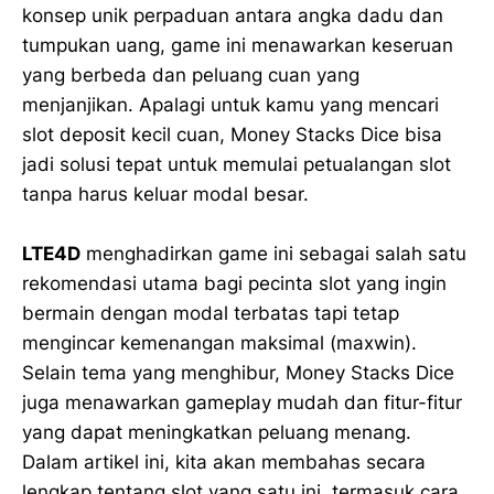
konsep unik perpaduan antara angka dadu dan
tumpukan uang, game ini menawarkan keseruan
yang berbeda dan peluang cuan yang
menjanjikan. Apalagi untuk kamu yang mencari
slot deposit kecil cuan, Money Stacks Dice bisa
jadi solusi tepat untuk memulai petualangan slot
tanpa harus keluar modal besar.
LTE4D
menghadirkan game ini sebagai salah satu
rekomendasi utama bagi pecinta slot yang ingin
bermain dengan modal terbatas tapi tetap
mengincar kemenangan maksimal (maxwin).
Selain tema yang menghibur, Money Stacks Dice
juga menawarkan gameplay mudah dan fitur-fitur
yang dapat meningkatkan peluang menang.
Dalam artikel ini, kita akan membahas secara
lengkap tentang slot yang satu ini, termasuk cara