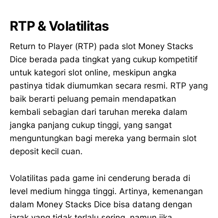
RTP & Volatilitas
Return to Player (RTP) pada slot Money Stacks
Dice berada pada tingkat yang cukup kompetitif
untuk kategori slot online, meskipun angka
pastinya tidak diumumkan secara resmi. RTP yang
baik berarti peluang pemain mendapatkan
kembali sebagian dari taruhan mereka dalam
jangka panjang cukup tinggi, yang sangat
menguntungkan bagi mereka yang bermain slot
deposit kecil cuan.
Volatilitas pada game ini cenderung berada di
level medium hingga tinggi. Artinya, kemenangan
dalam Money Stacks Dice bisa datang dengan
jarak yang tidak terlalu sering, namun jika