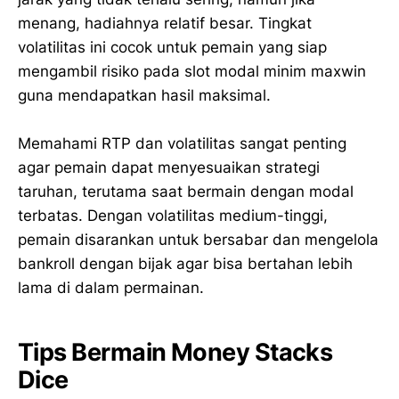
menang, hadiahnya relatif besar. Tingkat
volatilitas ini cocok untuk pemain yang siap
mengambil risiko pada slot modal minim maxwin
guna mendapatkan hasil maksimal.
Memahami RTP dan volatilitas sangat penting
agar pemain dapat menyesuaikan strategi
taruhan, terutama saat bermain dengan modal
terbatas. Dengan volatilitas medium-tinggi,
pemain disarankan untuk bersabar dan mengelola
bankroll dengan bijak agar bisa bertahan lebih
lama di dalam permainan.
Tips Bermain Money Stacks
Dice