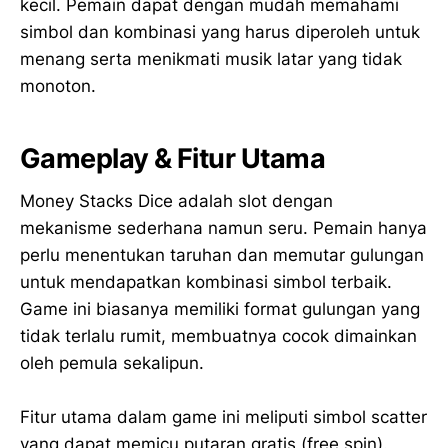
kecil. Pemain dapat dengan mudah memahami
simbol dan kombinasi yang harus diperoleh untuk
menang serta menikmati musik latar yang tidak
monoton.
Gameplay & Fitur Utama
Money Stacks Dice adalah slot dengan
mekanisme sederhana namun seru. Pemain hanya
perlu menentukan taruhan dan memutar gulungan
untuk mendapatkan kombinasi simbol terbaik.
Game ini biasanya memiliki format gulungan yang
tidak terlalu rumit, membuatnya cocok dimainkan
oleh pemula sekalipun.
Fitur utama dalam game ini meliputi simbol scatter
yang dapat memicu putaran gratis (free spin).