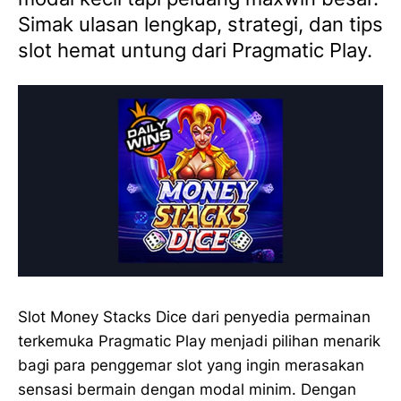
Simak ulasan lengkap, strategi, dan tips
slot hemat untung dari Pragmatic Play.
Slot Money Stacks Dice dari penyedia permainan
terkemuka Pragmatic Play menjadi pilihan menarik
bagi para penggemar slot yang ingin merasakan
sensasi bermain dengan modal minim. Dengan