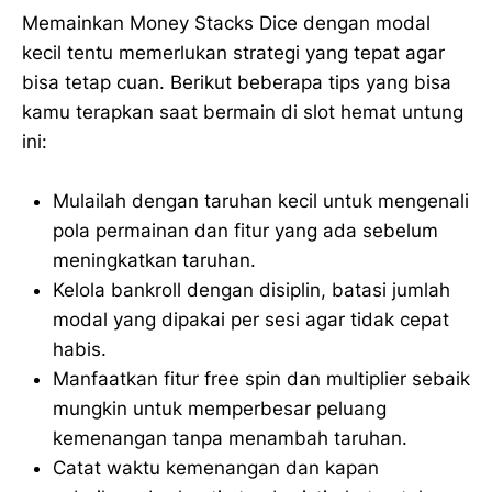
Memainkan Money Stacks Dice dengan modal
kecil tentu memerlukan strategi yang tepat agar
bisa tetap cuan. Berikut beberapa tips yang bisa
kamu terapkan saat bermain di slot hemat untung
ini:
Mulailah dengan taruhan kecil untuk mengenali
pola permainan dan fitur yang ada sebelum
meningkatkan taruhan.
Kelola bankroll dengan disiplin, batasi jumlah
modal yang dipakai per sesi agar tidak cepat
habis.
Manfaatkan fitur free spin dan multiplier sebaik
mungkin untuk memperbesar peluang
kemenangan tanpa menambah taruhan.
Catat waktu kemenangan dan kapan